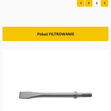
1
2
Pokaż FILTROWANIE