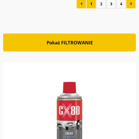
1
2
3
4
Pokaż FILTROWANIE