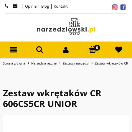
|
|
|
Opinie
Blog
Kontakt
Strona główna
Narzędzia ręczne
Zestawy narzędzi
Zestaw wkrętaków CR 
Zestaw wkrętaków CR
606CS5CR UNIOR