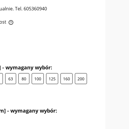
alnie. Tel. 605360940
ost
tów
] - wymagany wybór:
63
80
100
125
160
200
m] - wymagany wybór: