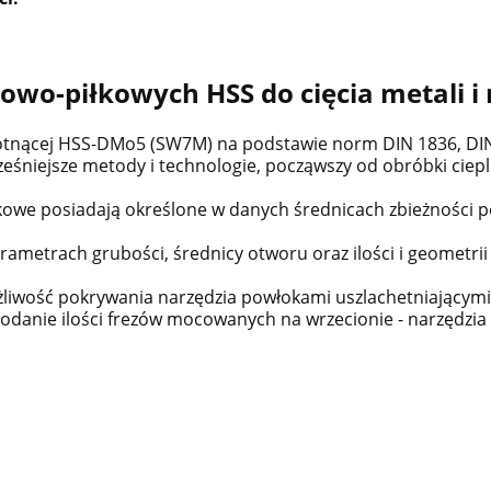
owo-piłkowych HSS do cięcia metali i
kotnącej HSS-DMo5 (SW7M) na podstawie norm DIN 1836, DIN
śniejsze metody i technologie, począwszy od obróbki cieplnej
kowe posiadają określone w danych średnicach zbieżności p
ametrach grubości, średnicy otworu oraz ilości i geometrii
ożliwość pokrywania narzędzia powłokami uszlachetniającymi
odanie ilości frezów mocowanych na wrzecionie - narzędzi