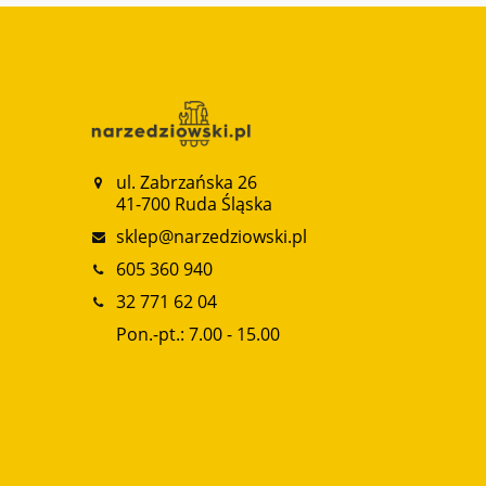
ul. Zabrzańska 26
41-700 Ruda Śląska
sklep@narzedziowski.pl
605 360 940
32 771 62 04
Pon.-pt.: 7.00 - 15.00