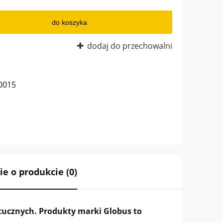
do koszyka
dodaj do przechowalni
0015
ie o produkcie (0)
a ewentualnych
i
ztucznych. Produkty marki Globus to