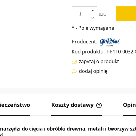
szt.
*
- Pole wymagane
Producent:
Kod produktu:
FP110-0032-
zapytaj o produkt
dodaj opinię
ieczeństwo
Koszty dostawy
Opin
Cena nie zawier
kosztów płatnośc
narzędzi do cięcia i obróbki drewna, metali i tworzyw s
ci.