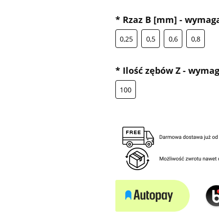
*
Rzaz B [mm] - wymag
0,25
0,5
0,6
0,8
*
Ilość zębów Z - wyma
100