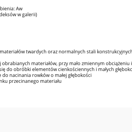
bienia: Aw
ndeksów w galerii)
 materiałów twardych oraz normalnych stali konstrukcyjnych
wiej obrabianych materiałów, przy mało zmiennym obciążeniu
 się do obróbki elementów cienkościennych i małych głębokoś
kże do nacinania rowków o małej głębokości
unku przecinanego materiału