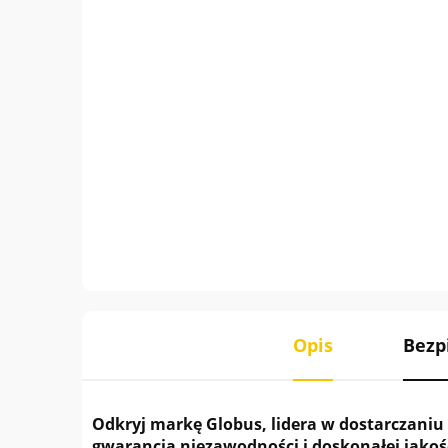
Opis
Bezp
Odkryj markę Globus, lidera w dostarczaniu 
gwarancja niezawodności i doskonałej jakoś