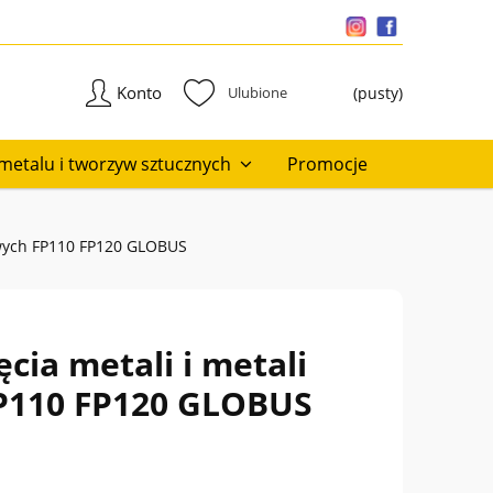
Konto
(pusty)
metalu i tworzyw sztucznych
Promocje
rowych FP110 FP120 GLOBUS
ęcia metali i metali
P110 FP120 GLOBUS