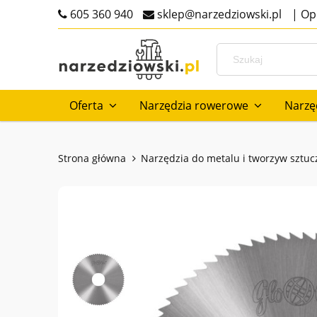
605 360 940
sklep@narzedziowski.pl
|
Opi
Oferta
Narzędzia rowerowe
Narzę
Outlet
Strona główna
Narzędzia do metalu i tworzyw sztu