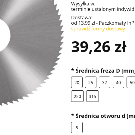
Wysyłka w:
terminie ustalonym indywidu
Dostawa:
od 13,99 zł
- Paczkomaty InP
sprawdź formy dostawy
Cena nie zawiera ewentualnych kosz
39,26 zł
płatności
*
Średnica freza D [mm
20
25
32
40
50
250
315
*
Średnica otworu d [m
8