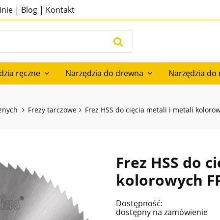
nie
|
Blog
|
Kontakt
dzia ręczne
Narzędzia do drewna
Narzędzia do 
cznych
Frezy tarczowe
Frez HSS do cięcia metali i metali kolo
Frez HSS do ci
kolorowych F
Dostępność:
dostępny na zamówienie